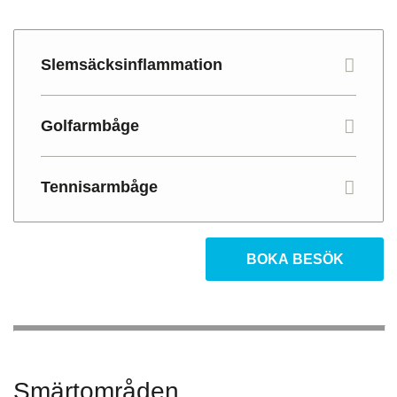
Slemsäcksinflammation
Golfarmbåge
Tennisarmbåge
BOKA BESÖK
Smärtområden