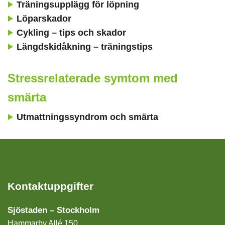
Träningsupplägg för löpning
Löparskador
Cykling – tips och skador
Längdskidåkning – träningstips
Stressrelaterade symtom med
smärta
Utmattningssyndrom och smärta
Kontaktuppgifter
Sjöstaden – Stockholm
Hammarby Allé 150,