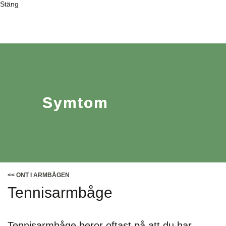
Stäng
Symtom
<< ONT I ARMBÅGEN
Tennisarmbåge
Tennisarmbåge beror oftast på att du har