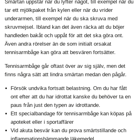
Smärtan uppstår när du lyfter något, till exempel när du
tar ett mjölkpaket från kylen eller när du vrider
underarmen, till exempel när du ska skruva med
skruvmejsel. Ibland kan det även räcka att du böjer
handleden bakåt och uppåt för att det ska göra ont.
Även andra rörelser än de som initialt orsakat
tennisarmbåge kan göra att besvären fortsätter.
Tennisarmbåge går oftast över av sig själv, men det
finns några sätt att lindra smärtan medan den pågår.
Försök undvika fortsatt belastning. Om du har fått
ont efter att du har idrottat kanske du behöver ta en
paus från just den typen av idrottande.
Ett specialbandage för tennisarmbåge kan köpas på
apoteket eller i sportaffärer
Vid akuta besvär kan du prova smärtstillande och
inflammationshämmande läkemedel