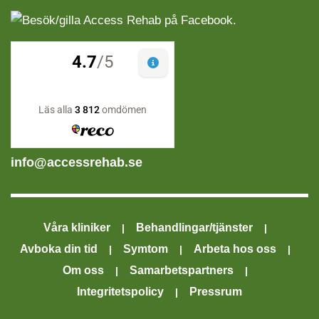
info@accessrehab.se
Våra kliniker
Behandlingar/tjänster
Avboka din tid
Symtom
Arbeta hos oss
Om oss
Samarbetspartners
Integritetspolicy
Pressrum