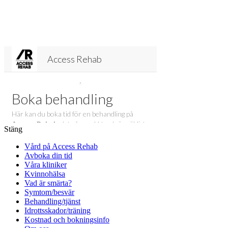
Stäng
Vård på Access Rehab
Avboka din tid
Våra kliniker
Kvinnohälsa
Vad är smärta?
Symtom/besvär
Behandling/tjänst
Idrottsskador/träning
Kostnad och bokningsinfo