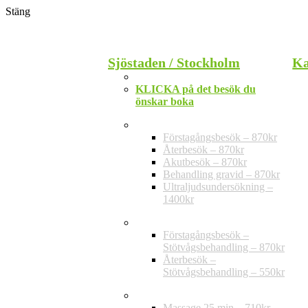
Stäng
Stäng
Sjöstaden / Stockholm
Ka
Telefon: 010-202 30 20
KLICKA på det besök du
önskar boka
Privat vård
Förstagångsbesök – 870kr
Återbesök – 870kr
Akutbesök – 870kr
Behandling gravid – 870kr
Ultraljudsundersökning –
1400kr
Stötvågsbehandling
Förstagångsbesök –
Stötvågsbehandling – 870kr
Återbesök –
Stötvågsbehandling – 550kr
Massage
Massage 25 min – 710kr