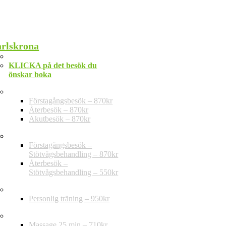
rlskrona
Telefon: 010-202 30 20
KLICKA på det besök du
önskar boka
Privat vård – ej regional taxa
Förstagångsbesök – 870kr
Återbesök – 870kr
Akutbesök – 870kr
Stötvågsbehandling
Förstagångsbesök –
Stötvågsbehandling – 870kr
Återbesök –
Stötvågsbehandling – 550kr
Träning
Personlig träning – 950kr
Massage
Massage 25 min – 710kr