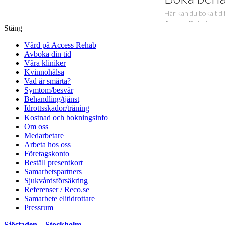
Stäng
Vård på Access Rehab
Avboka din tid
Våra kliniker
Kvinnohälsa
Vad är smärta?
Symtom/besvär
Behandling/tjänst
Idrottsskador/träning
Kostnad och bokningsinfo
Om oss
Medarbetare
Arbeta hos oss
Företagskonto
Beställ presentkort
Samarbetspartners
Sjukvårdsförsäkring
Referenser / Reco.se
Samarbete elitidrottare
Pressrum
Sjöstaden – Stockholm