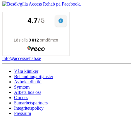
info@accessrehab.se
Våra kliniker
Behandlingar/tjänster
Avboka din tid
Symtom
Arbeta hos oss
Om oss
Samarbetspartners
Integritetspolicy
Pressrum