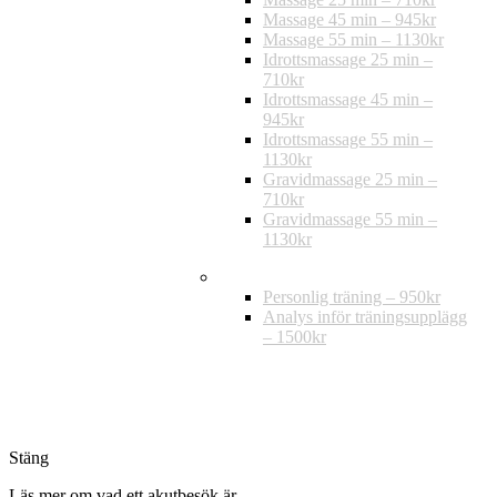
Massage 45 min – 945kr
Massage 55 min – 1130kr
Idrottsmassage 25 min –
710kr
Idrottsmassage 45 min –
945kr
Idrottsmassage 55 min –
1130kr
Gravidmassage 25 min –
710kr
Gravidmassage 55 min –
1130kr
Träning
Personlig träning – 950kr
Analys inför träningsupplägg
– 1500kr
Stäng
Läs mer om vad ett akutbesök är