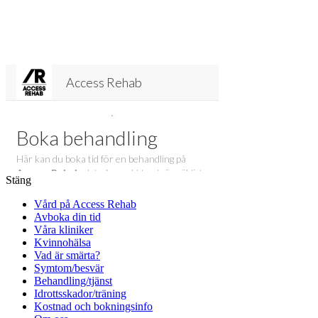
Stäng
Vård på Access Rehab
Avboka din tid
Våra kliniker
Kvinnohälsa
Vad är smärta?
Symtom/besvär
Behandling/tjänst
Idrottsskador/träning
Kostnad och bokningsinfo