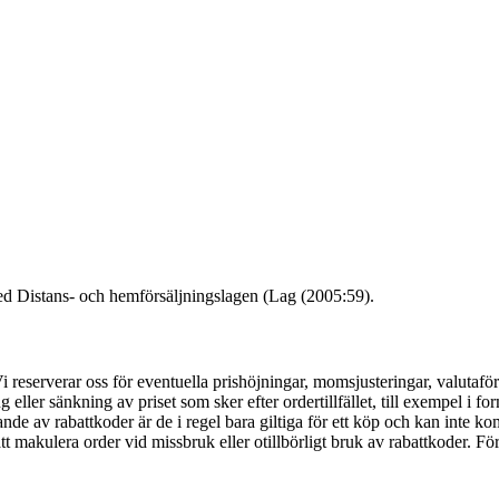
med Distans- och hemförsäljningslagen (Lag (2005:59).
eserverar oss för eventuella prishöjningar, momsjusteringar, valutaföränd
eller sänkning av priset som sker efter ordertillfället, till exempel i fo
av rabattkoder är de i regel bara giltiga för ett köp och kan inte komb
att makulera order vid missbruk eller otillbörligt bruk av rabattkoder. Fö