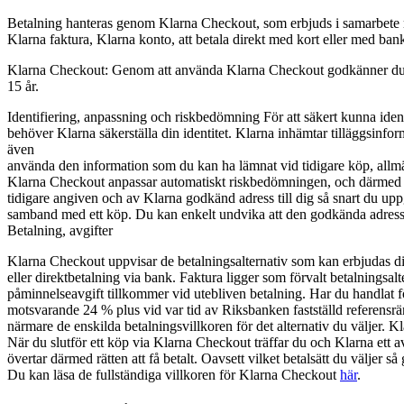
Betalning hanteras genom Klarna Checkout, som erbjuds i samarbete me
Klarna faktura, Klarna konto, att betala direkt med kort eller med ban
Klarna Checkout: Genom att använda Klarna Checkout godkänner du K
15 år.
Identifiering, anpassning och riskbedömning
För att säkert kunna iden
behöver Klarna säkerställa din identitet. Klarna inhämtar tilläggsinf
även
använda den information som du kan ha lämnat vid tidigare köp, allmänt
Klarna Checkout anpassar automatiskt riskbedömningen, och därmed utf
tidigare angiven och av Klarna godkänd adress till dig så snart du upp
samband med ett köp. Du kan enkelt undvika att den godkända adressen 
Betalning, avgifter
Klarna Checkout uppvisar de betalningsalternativ som kan erbjudas di
eller direktbetalning via bank. Faktura ligger som förvalt betalningsal
påminnelseavgift tillkommer vid utebliven betalning. Har du handlat f
motsvarande 24 % plus vid var tid av Riksbanken fastställd referensrä
närmare de enskilda betalningsvillkoren för det alternativ du väljer. Kl
När du slutför ett köp via Klarna Checkout träffar du och Klarna ett av
övertar därmed rätten att få betalt. Oavsett vilket betalsätt du väljer så
Du kan läsa de fullständiga villkoren för Klarna Checkout
här
.