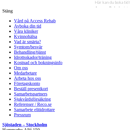
Stäng
Vård på Access Rehab
Avboka din tid
Våra kliniker
Kvinnohälsa
Vad är smärta?
Symtom/besvär
Behandling/tjänst
Idrottsskador/träning
Kostnad och bokningsinfo
Om oss
Medarbetare
Arbeta hos oss
Företagskonto
Beställ presentkort
Samarbetspartners
Sjukvårdsförsäkring
Referenser / Reco.se
Samarbete elitidrottare
Pressrum
Sjöstaden – Stockholm
Hammarby Allé 150,