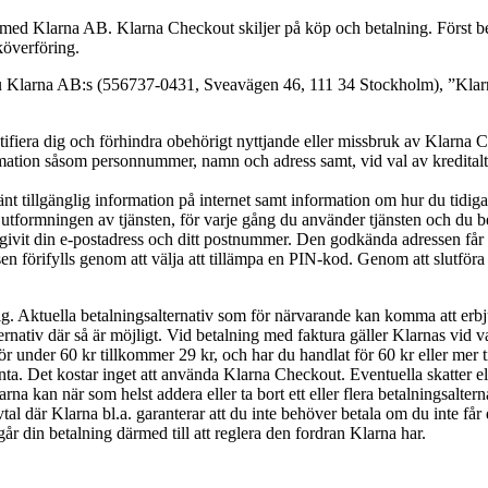
d Klarna AB. Klarna Checkout skiljer på köp och betalning. Först bekrä
köverföring.
larna AB:s (556737-0431, Sveavägen 46, 111 34 Stockholm), ”Klarna”
tifiera dig och förhindra obehörigt nyttjande eller missbruk av Klarna 
ormation såsom personnummer, namn och adress samt, vid val av kreditalte
 tillgänglig information på internet samt information om hur du tidigar
ormningen av tjänsten, för varje gång du använder tjänsten och du beh
givit din e-postadress och ditt postnummer. Den godkända adressen får en
förifylls genom att välja att tillämpa en PIN-kod. Genom att slutföra k
g. Aktuella betalningsalternativ som för närvarande kan komma att erb
ternativ där så är möjligt. Vid betalning med faktura gäller Klarnas vid v
ör under 60 kr tillkommer 29 kr, och har du handlat för 60 kr eller mer
nta.
Det kostar inget att använda Klarna Checkout. Eventuella skatter el
arna kan när som helst addera eller ta bort ett eller flera betalningsalt
tal där Klarna bl.a. garanterar att du inte behöver betala om du inte får 
 går din betalning därmed till att reglera den fordran Klarna har.