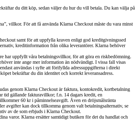
ftar du ditt köp, sedan väljer du hur du vill betala. Du kan välja på
, villkor. För att få använda Klarna Checkout måste du vara minst
Checkout samt för att uppfylla kraven enligt god kreditgivningssed
rnativ, kreditinformation från olika leverantörer. Klarna behöver
e har uppfyllt våra betalningsvillkor, för att göra en riskbedömning.
över inte ange mer information än nödvändigt. I vissa fall visas
dast användas i syfte att förifyllda adressuppgifterna i direkt
öpet bekräftar du din identitet och korrekt leveransadress.
judas genom Klarna Checkout är faktura, kontokredit, kortbetalning
ar tid gällande
fakturavillkor; f.n. 14 dagars kredit, en
 tillkommer 60 kr i påminnelseavgift. Även en dröjsmålsränta
ler avgifter kan dock tillkomma genom valt betalningsalternativ, se
ernativ av de som erbjuds i Klarna Checkout.
dina varor. Klarna ersätter samtidigt butiken för det du handlat och