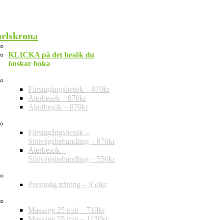
rlskrona
Telefon: 010-202 30 20
KLICKA på det besök du
önskar boka
Privat vård – ej regional taxa
Förstagångsbesök – 870kr
Återbesök – 870kr
Akutbesök – 870kr
Stötvågsbehandling
Förstagångsbesök –
Stötvågsbehandling – 870kr
Återbesök –
Stötvågsbehandling – 550kr
Träning
Personlig träning – 950kr
Massage
Massage 25 min – 710kr
Massage 55 min – 1130kr