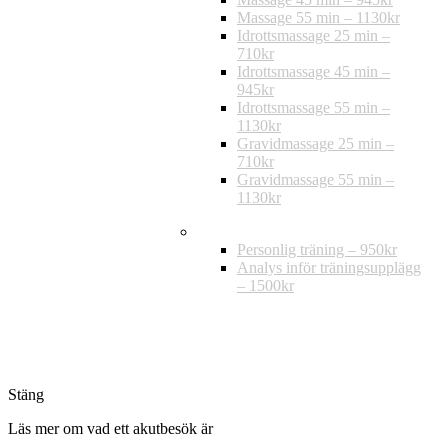
Massage 55 min – 1130kr
Idrottsmassage 25 min –
710kr
Idrottsmassage 45 min –
945kr
Idrottsmassage 55 min –
1130kr
Gravidmassage 25 min –
710kr
Gravidmassage 55 min –
1130kr
Träning
Personlig träning – 950kr
Analys inför träningsupplägg
– 1500kr
Stäng
Läs mer om vad ett akutbesök är