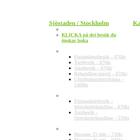
Stäng
Sjöstaden / Stockholm
Ka
Telefon: 010-202 30 20
KLICKA på det besök du
önskar boka
Privat vård
Förstagångsbesök – 870kr
Återbesök – 870kr
Akutbesök – 870kr
Behandling gravid – 870kr
Ultraljudsundersökning –
1400kr
Stötvågsbehandling
Förstagångsbesök –
Stötvågsbehandling – 870kr
Återbesök –
Stötvågsbehandling – 550kr
Massage
Massage 25 min – 710kr
Massage 45 min – 945kr