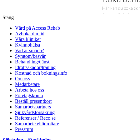
Stäng
Vård på Access Rehab
Avboka din tid
Våra kliniker
Kvinnohälsa
Vad är smärta?
Symtom/besvär
Behandling/tjänst
Idrottsskador/träning
Kostnad och bokningsinfo
Om oss
Medarbetare
Arbeta hos oss
Företagskonto
Beställ presentkort
Samarbetspartners
Sjukvårdsförsäkring
Referenser / Reco.se
Samarbete elitidrottare
Pressrum
Sjöstaden – Stockholm