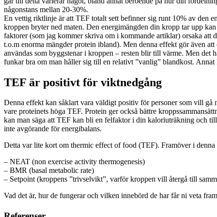
går till detta varierar något, bland annat beroende på hur din fördeln
någonstans mellan 20-30%.
En vettig riktlinje är att TEF totalt sett befinner sig runt 10% av den 
kroppen bryter ned maten. Den energimängden din kropp tar upp kan all
faktorer (som jag kommer skriva om i kommande artiklar) orsaka att du i
t.o.m enorma mängder protein ibland). Men denna effekt gör även att 
användas som byggstenar i kroppen – resten blir till värme. Men det hä
funkar bra om man håller sig till en relativt ”vanlig” blandkost. Anna
TEF är positivt för viktnedgång
Denna effekt kan såklart vara väldigt positiv för personer som vill gå 
vare proteinets höga TEF. Protein ger också bättre kroppssammansätt
kan man säga att TEF kan bli en felfaktor i din kaloriuträkning och ti
inte avgörande för energibalans.
Detta var lite kort om thermic effect of food (TEF). Framöver i denna
– NEAT (non exercise activity thermogenesis)
– BMR (basal metabolic rate)
– Setpoint (kroppens ”trivselvikt”, varför kroppen vill återgå till samm
Vad det är, hur de fungerar och vilken innebörd de har får ni veta fra
Referenser