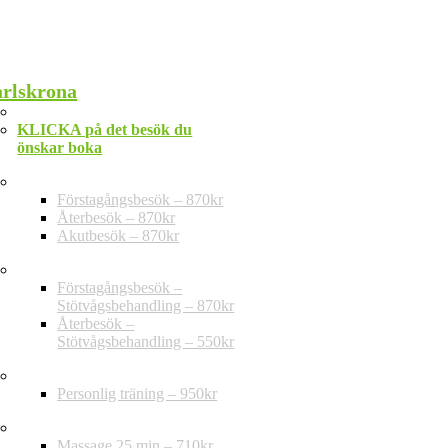
rlskrona
Telefon: 010-202 30 20
KLICKA på det besök du
önskar boka
Privat vård – ej regional taxa
Förstagångsbesök – 870kr
Återbesök – 870kr
Akutbesök – 870kr
Stötvågsbehandling
Förstagångsbesök –
Stötvågsbehandling – 870kr
Återbesök –
Stötvågsbehandling – 550kr
Träning
Personlig träning – 950kr
Massage
Massage 25 min – 710kr