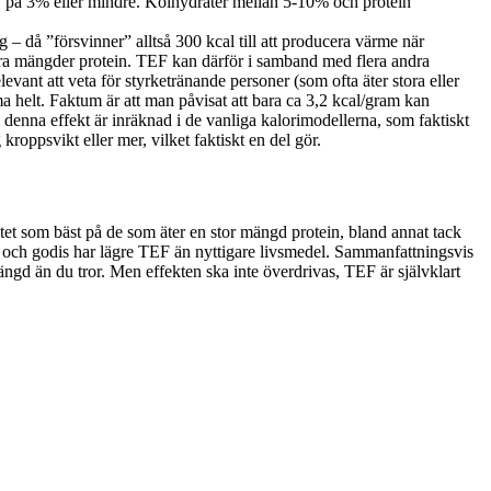
TEF på 3% eller mindre. Kolhydrater mellan 5-10% och protein
ag – då ”försvinner” alltså 300 kcal till att producera värme när
tora mängder protein. TEF kan därför i samband med flera andra
vant att veta för styrketränande personer (som ofta äter stora eller
 helt. Faktum är att man påvisat att bara ca 3,2 kcal/gram kan
 denna effekt är inräknad i de vanliga kalorimodellerna, som faktiskt
oppsvikt eller mer, vilket faktiskt en del gör.
tatet som bäst på de som äter en stor mängd protein, bland annat tack
 och godis har lägre TEF än nyttigare livsmedel. Sammanfattningsvis
ängd än du tror. Men effekten ska inte överdrivas, TEF är självklart