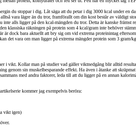
ing mellan protein, kolhydrater och fett ser ut. Fett har en mycket låg 
energin du stoppar i dig. Låt säga att du petar i dig 3000 kcal under en d
tså vara lägre än du tror, framförallt om din kost består av väldigt s
nte alls ligger på den kcal-mängden du tror. Detta är kanske främst rele
den klassiska räkningen på protein som 4 kcal/gram inte behöver stämma
r är dock bara aktuellt att bry sig om vid extrema proteinintag eftersom
t kan det vara om man ligger på extrema mängder protein som 3 gram/kg kr
ner i vikt. Kollar man på studier vad gäller viktnedgång blir alltid resul
ning genom sin muskelbesparande effekt. Ha även i åtanke att skräpmat
llsammans med andra faktorer, leda till att du ligger på en annan kalorim
 artikelserie kommer jag exempelvis beröra:
a vikt igen)
möver.