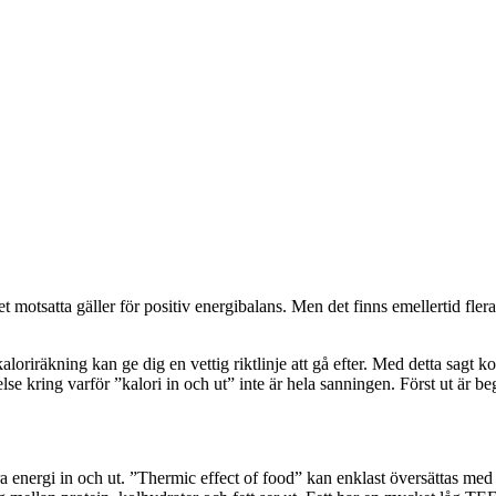
et motsatta gäller för positiv energibalans. Men det finns emellertid fle
kaloriräkning kan ge dig en vettig riktlinje att gå efter. Med detta sagt 
lse kring varför ”kalori in och ut” inte är hela sanningen. Först ut är b
ra energi in och ut. ”Thermic effect of food” kan enklast översättas me