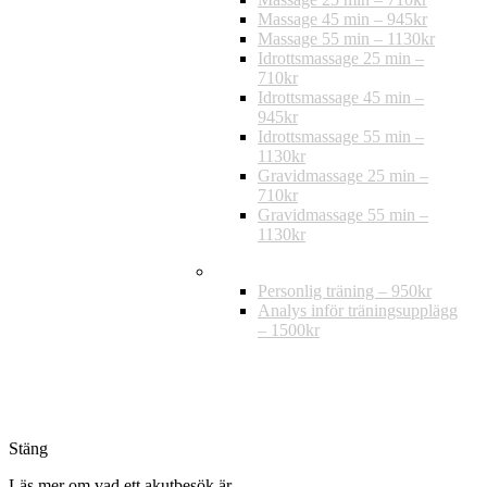
Massage 45 min – 945kr
Massage 55 min – 1130kr
Idrottsmassage 25 min –
710kr
Idrottsmassage 45 min –
945kr
Idrottsmassage 55 min –
1130kr
Gravidmassage 25 min –
710kr
Gravidmassage 55 min –
1130kr
Träning
Personlig träning – 950kr
Analys inför träningsupplägg
– 1500kr
Stäng
Läs mer om vad ett akutbesök är