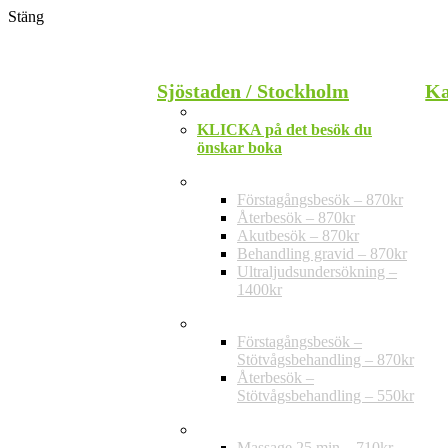
Stäng
Stäng
Sjöstaden / Stockholm
Ka
Telefon: 010-202 30 20
KLICKA på det besök du
önskar boka
Privat vård
Förstagångsbesök – 870kr
Återbesök – 870kr
Akutbesök – 870kr
Behandling gravid – 870kr
Ultraljudsundersökning –
1400kr
Stötvågsbehandling
Förstagångsbesök –
Stötvågsbehandling – 870kr
Återbesök –
Stötvågsbehandling – 550kr
Massage
Massage 25 min – 710kr