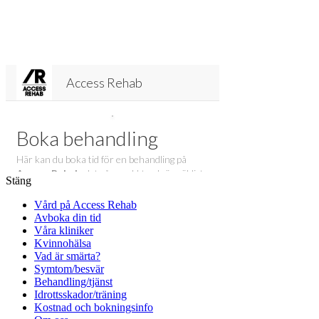
Stäng
Vård på Access Rehab
Avboka din tid
Våra kliniker
Kvinnohälsa
Vad är smärta?
Symtom/besvär
Behandling/tjänst
Idrottsskador/träning
Kostnad och bokningsinfo